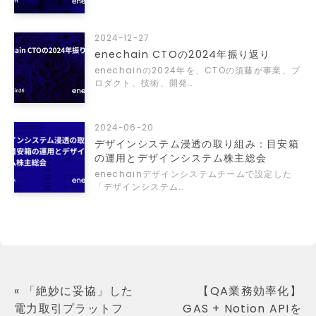
2024-12-27
enechain CTOの2024年振り返り
enechainの2024年を、CTOの須藤が事業、プ
ロダクト、技術、開発…
2024-06-20
デザインシステム浸透の取り組み：目安箱
の運用とデザインシステム株主総会
enechainデザインシステムチームで設定した
「デザインシステム…
«
「絶妙に妥協」した
【QA業務効率化】
電力取引プラットフ
GAS + Notion APIを