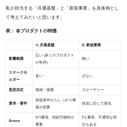
私が担当する「共通基盤」と「新規事業」を具体例とし
て考えてみたいと思います。
表： 各プロダクトの特徴
A. 共通基盤
B. 新規事業
広い (多くのプロダクト
影響範囲
狭い
が依存)
ステークホ
多い
少ない
ルダー
意思決定
複雑・慎重
スピーディー
前提条件からしっかり構
要求・要件
状況に応じて変化
築が必要
B/S重視、持続可能性が
P/L重視、不透明な部
Return
重要
分もある