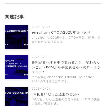
関連記事
2025-12-25
enechain CTOの2025年振り返り
enechainの2025年を、CTOが事業、開発、組
織の観点で振り返りま…
2025-12-03
役割が変化する中で変わること、変わらな
いこと〜PdMから事業責任者へのロールチ
ェンジ〜
この記事はenechain Advent Calendar
2025の3日目の記事です。 …
2025-12-01
EM見習いだった過去の自分へ
EM見習いだった過去の自分へ向け、1年間の失敗
と泥臭い実践を通…